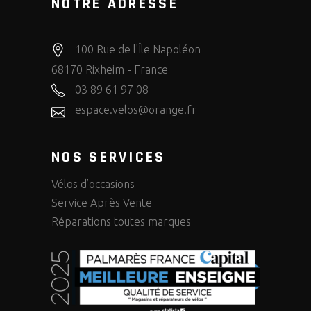
NOTRE ADRESSE
100 Rue de l'Île Napoléon
68170 Rixheim - France
03 89 61 97 08
espace.velos@orange.fr
NOS SERVICES
Vélos d’occasions
Service Après Vente
Réparations toutes marques