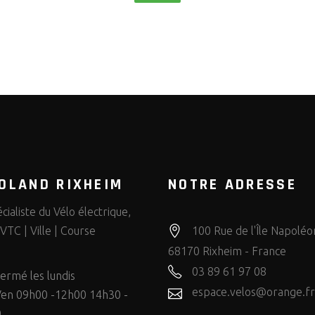
OLAND RIXHEIM
NOTRE ADRESSE
cialiste du Vélo électrique,
VTC | Ville | Course
100 Rue de l'Île Napoléo
68170 Rixheim - France
03 89 61 97 08
ermé les lundis
espace.velos@orange.fr
en 09h00 -12h00 14h30 -
0