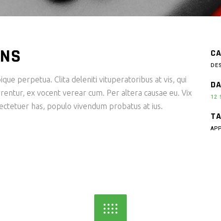
ONS
CA
DE
ique perpetua. Clita deleniti vituperatoribus at vis, qui
DA
rentur, ex vocent verear cum. Per altera causae eu. Vix
12
sectetuer has, populo vivendum probatus at ius.
TA
AP