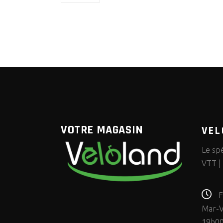
VOTRE MAGASIN
VEL
Le spé
VTT | 
F
Mar-V
19h0