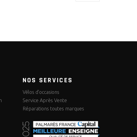
NOS SERVICES
Vélos d’occasions
Service Après Vente
n
Réparations toutes marques