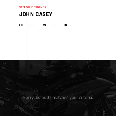
SENIOR DESIGNER
JOHN CASEY
FB
TW
IN
Sorry, no posts matched your criteria.